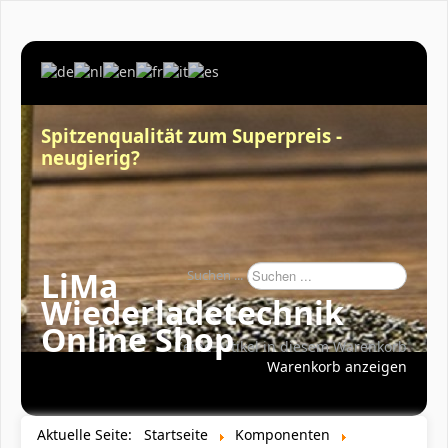
Spitzenqualität zum Superpreis -
neugierig?
LiMa
Suchen ...
Wiederladetechnik
Online Shop
Keine Artikel in diesem Warenkorb
Warenkorb anzeigen
Aktuelle Seite:
Startseite
Komponenten