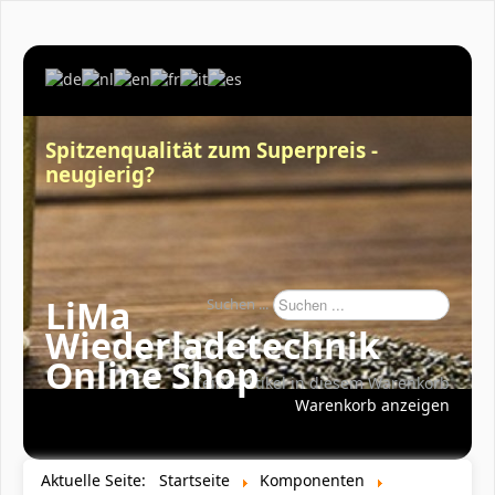
Spitzenqualität zum Superpreis -
neugierig?
LiMa
Suchen ...
Wiederladetechnik
Online Shop
Keine Artikel in diesem Warenkorb
Warenkorb anzeigen
Aktuelle Seite:
Startseite
Komponenten