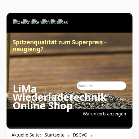
Spitzenqualität zum Superpreis -
neugierig?
LiMa
Suchen ...
Wiederladetechnik
Online Shop
Keine Artikel in diesem Warenkorb
Warenkorb anzeigen
Aktuelle Seite:
Startseite
DSGVO