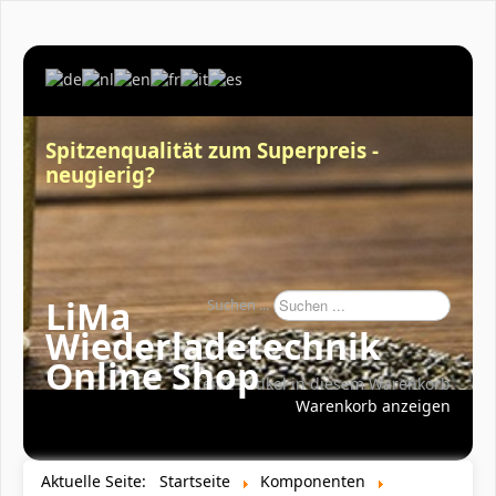
Spitzenqualität zum Superpreis -
neugierig?
LiMa
Suchen ...
Wiederladetechnik
Online Shop
Keine Artikel in diesem Warenkorb
Warenkorb anzeigen
Aktuelle Seite:
Startseite
Komponenten