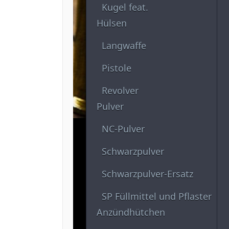
Kugel feat.
Hülsen
Langwaffe
Pistole
Revolver
Pulver
NC-Pulver
Schwarzpulver
Schwarzpulver-Ersatz
SP Füllmittel und Pflaster
Anzündhütchen