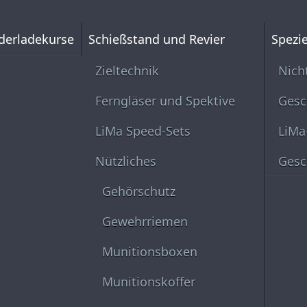
derladekurse
Schießstand und Revier
Spezie
Zieltechnik
Nich
Ferngläser und Spektive
Gesc
LiMa Speed-Sets
LiMa
Nützliches
Gesc
Gehörschutz
Gewehrriemen
Munitionsboxen
Munitionskoffer