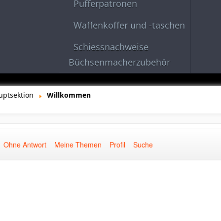
Pufferpatronen
Waffenkoffer und -taschen
Schiessnachweise
Büchsenmacherzubehör
uptsektion
Willkommen
Ohne Antwort
Meine Themen
Profil
Suche