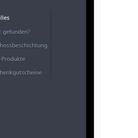
lles
t gefunden?
hossbeschichtung
-Produkte
henkgutscheine