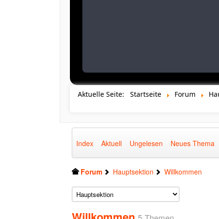
Aktuelle Seite:
Startseite
Forum
Ha
Index
Aktuell
Ungelesen
Neues Thema
Forum
Hauptsektion
Willkommen
Willkommen
5 Themen