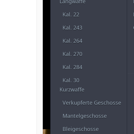
Langwaffe
Kal. 22
Kal. 243
Kal. 264
Kal. 270
Kal. 284
Kal. 30
Kurzwaffe
Verkupferte Geschosse
Mantelgeschosse
Bleigeschosse