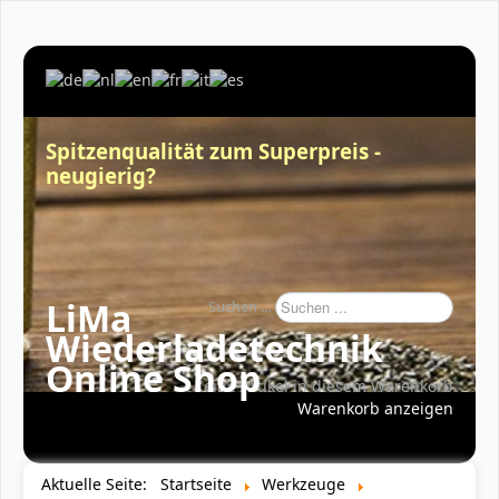
Spitzenqualität zum Superpreis -
neugierig?
LiMa
Suchen ...
Wiederladetechnik
Online Shop
Keine Artikel in diesem Warenkorb
Warenkorb anzeigen
Aktuelle Seite:
Startseite
Werkzeuge