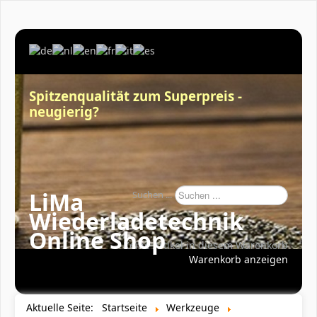
Spitzenqualität zum Superpreis -
neugierig?
LiMa
Suchen ...
Wiederladetechnik
Online Shop
Keine Artikel in diesem Warenkorb
Warenkorb anzeigen
Aktuelle Seite:
Startseite
Werkzeuge