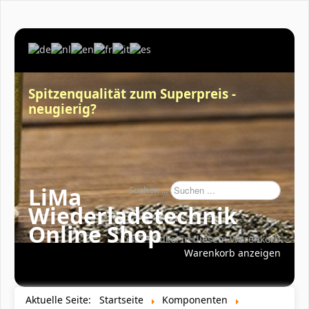
Spitzenqualität zum Superpreis -
neugierig?
LiMa
Suchen ...
Wiederladetechnik
Online Shop
Keine Artikel in diesem Warenkorb
Warenkorb anzeigen
Aktuelle Seite:
Startseite
Komponenten