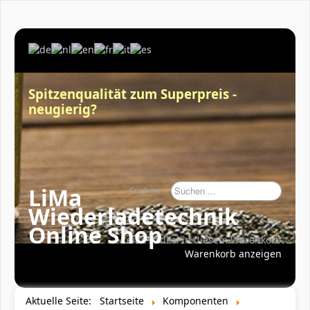
Spitzenqualität zum Superpreis -
neugierig?
LiMa
Suchen ...
Wiederladetechnik
Online Shop
Keine Artikel in diesem Warenkorb
Warenkorb anzeigen
Aktuelle Seite:
Startseite
Komponenten