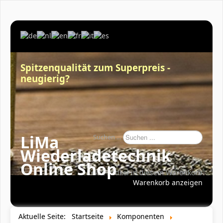
Spitzenqualität zum Superpreis -
neugierig?
LiMa
Suchen ...
Wiederladetechnik
Online Shop
Keine Artikel in diesem Warenkorb
Warenkorb anzeigen
Aktuelle Seite:
Startseite
Komponenten