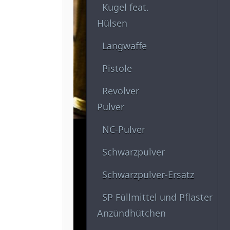
Kugel feat.
Hülsen
Langwaffe
Pistole
Revolver
Pulver
NC-Pulver
Schwarzpulver
Schwarzpulver-Ersatz
SP Füllmittel und Pflaster
Anzündhütchen