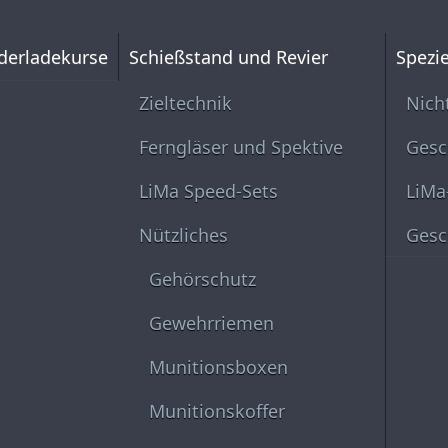
derladekurse
Schießstand und Revier
Spezie
Zieltechnik
Nich
Ferngläser und Spektive
Gesc
LiMa Speed-Sets
LiMa
Nützliches
Gesc
Gehörschutz
Gewehrriemen
Munitionsboxen
Munitionskoffer