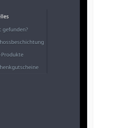
lles
t gefunden?
hossbeschichtung
-Produkte
henkgutscheine