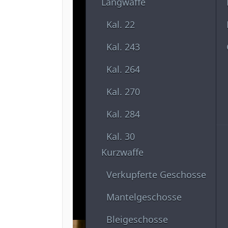
Langwaffe
Kal. 22
Kal. 243
Kal. 264
Kal. 270
Kal. 284
Kal. 30
Kurzwaffe
Verkupferte Geschosse
Mantelgeschosse
Bleigeschosse