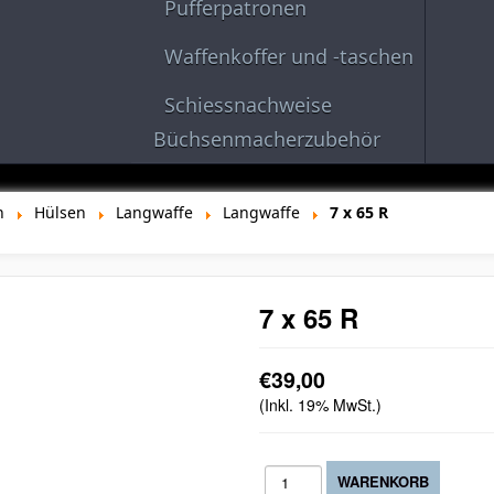
Pufferpatronen
Waffenkoffer und -taschen
Schiessnachweise
Büchsenmacherzubehör
n
Hülsen
Langwaffe
Langwaffe
7 x 65 R
7 x 65 R
€39,00
(Inkl. 19% MwSt.)