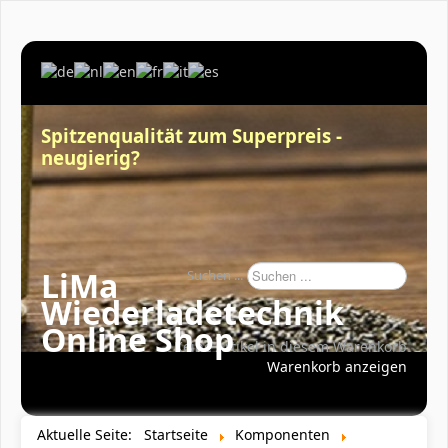
Spitzenqualität zum Superpreis -
neugierig?
LiMa
Suchen ...
Wiederladetechnik
Online Shop
Keine Artikel in diesem Warenkorb
Warenkorb anzeigen
Aktuelle Seite:
Startseite
Komponenten