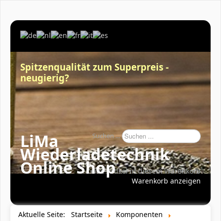
Spitzenqualität zum Superpreis -
neugierig?
LiMa
Suchen ...
Wiederladetechnik
Online Shop
Keine Artikel in diesem Warenkorb
Warenkorb anzeigen
Aktuelle Seite:
Startseite
Komponenten